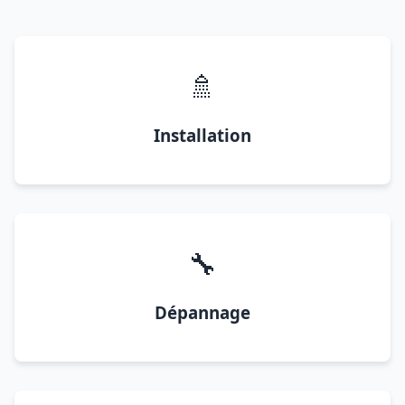
🚿
Installation
🔧
Dépannage