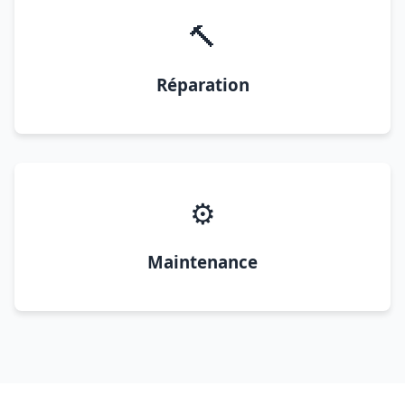
🔨
Réparation
⚙️
Maintenance