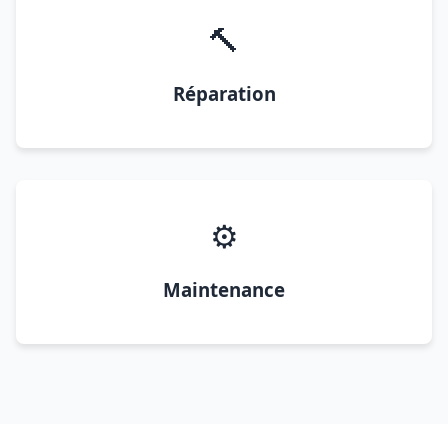
🔨
Réparation
⚙️
Maintenance