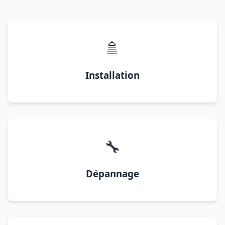
🚿
Installation
🔧
Dépannage