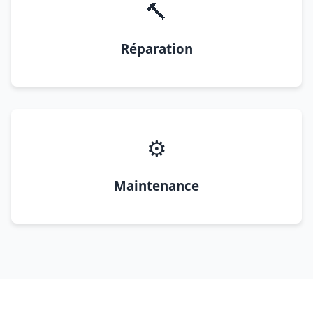
🔨
Réparation
⚙️
Maintenance