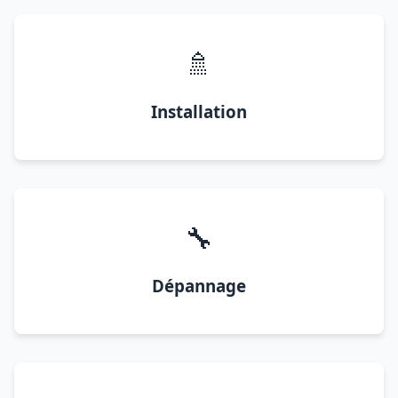
🚿
Installation
🔧
Dépannage