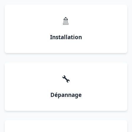
🚿
Installation
🔧
Dépannage