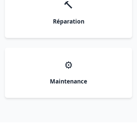
🔨
Réparation
⚙️
Maintenance