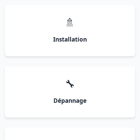
🚿
Installation
🔧
Dépannage