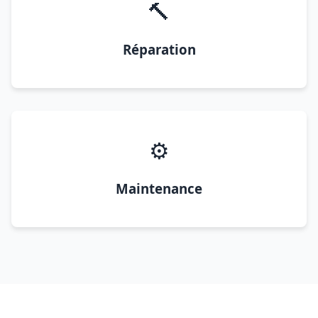
🔨
Réparation
⚙️
Maintenance