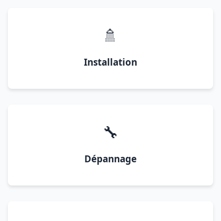
🚿
Installation
🔧
Dépannage