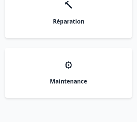
🔨
Réparation
⚙️
Maintenance