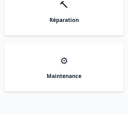
🔨
Réparation
⚙️
Maintenance