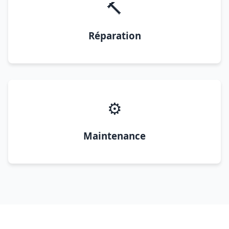
🔨
Réparation
⚙️
Maintenance