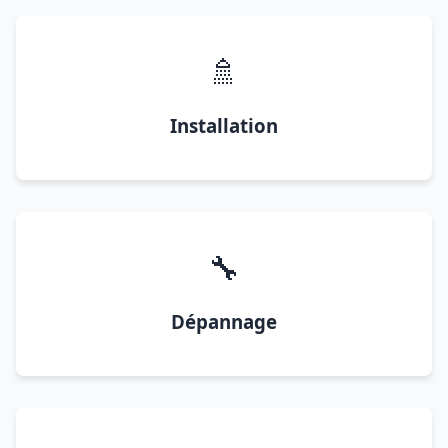
🚿
Installation
🔧
Dépannage