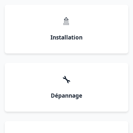
🚿
Installation
🔧
Dépannage