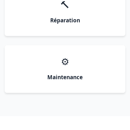
🔨
Réparation
⚙️
Maintenance