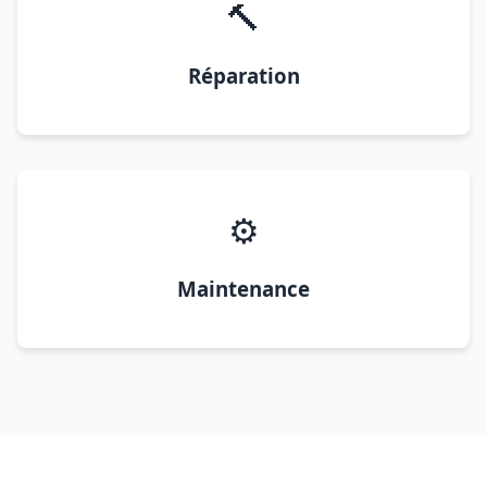
🔨
Réparation
⚙️
Maintenance