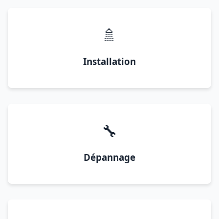
🚿
Installation
🔧
Dépannage