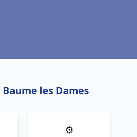
au Baume les Dames
⚙️