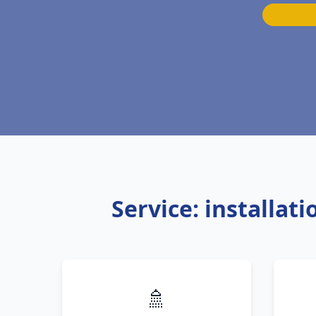
Service: installa
🚿