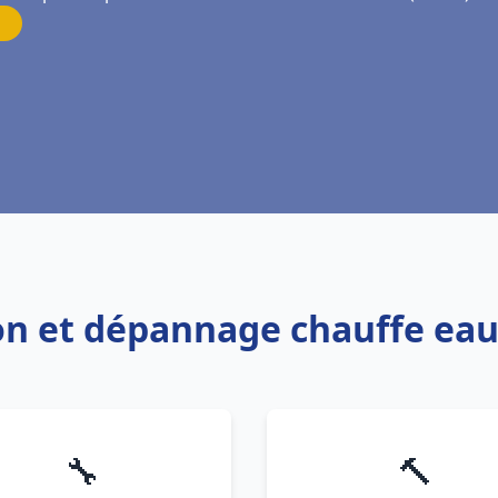
tion et dépannage chauffe e
🔧
🔨