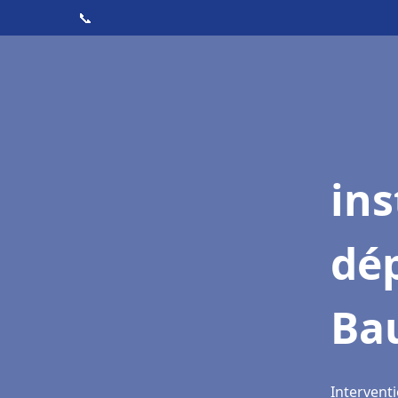
📞
ins
dé
Ba
Intervent