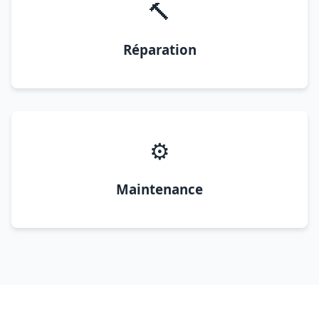
🔨
Réparation
⚙️
Maintenance