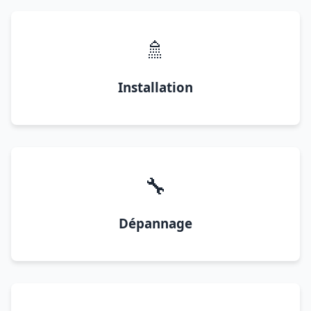
🚿
Installation
🔧
Dépannage