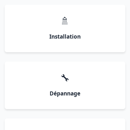
🚿
Installation
🔧
Dépannage