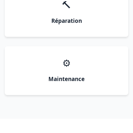
🔨
Réparation
⚙️
Maintenance