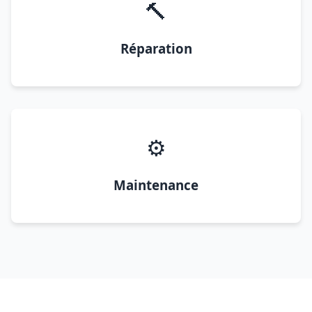
🔨
Réparation
⚙️
Maintenance