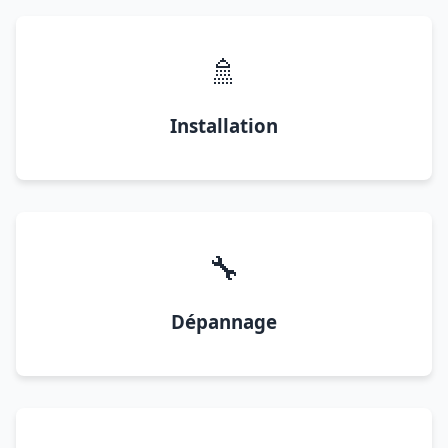
🚿
Installation
🔧
Dépannage