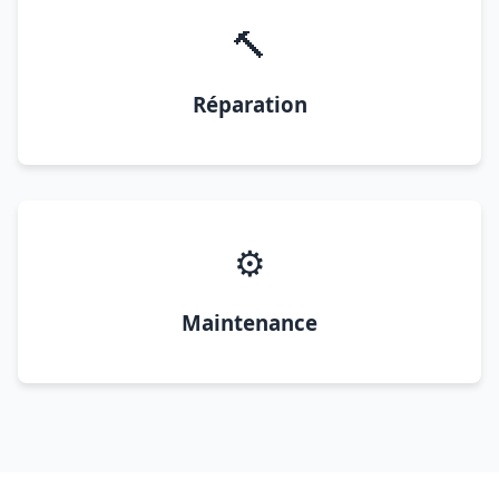
🔨
Réparation
⚙️
Maintenance