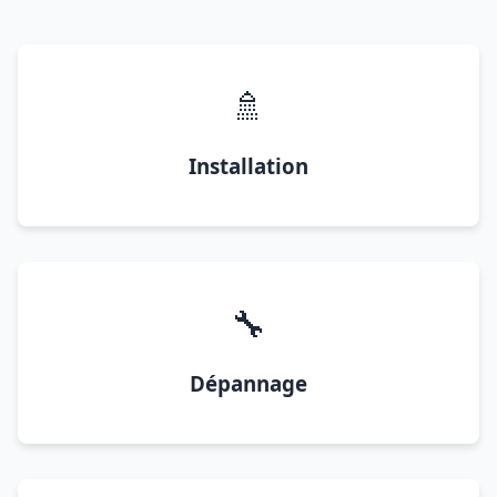
🚿
Installation
🔧
Dépannage