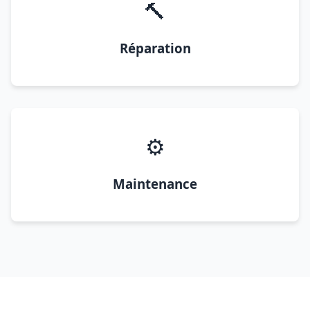
🔨
Réparation
⚙️
Maintenance