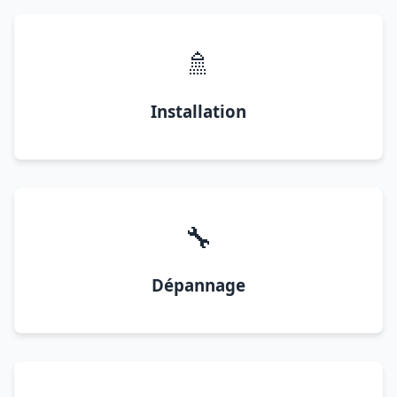
🚿
Installation
🔧
Dépannage