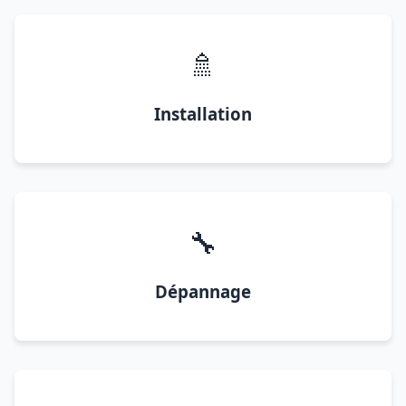
🚿
Installation
🔧
Dépannage