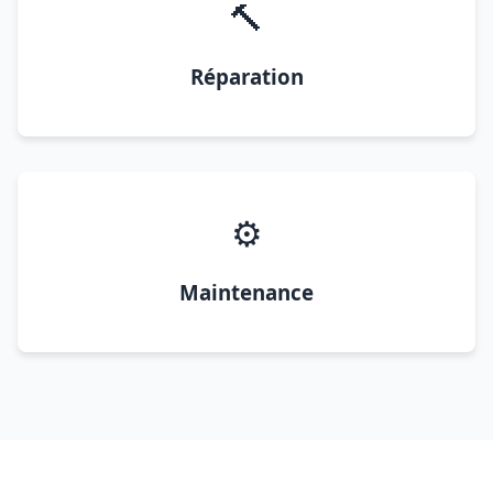
🔨
Réparation
⚙️
Maintenance