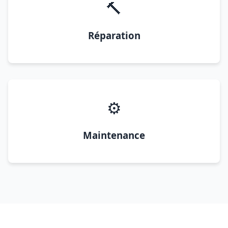
🔨
Réparation
⚙️
Maintenance