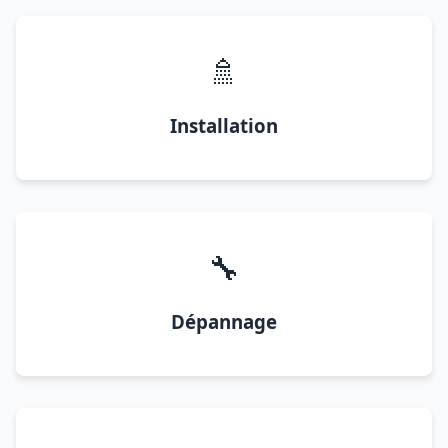
🚿
Installation
🔧
Dépannage