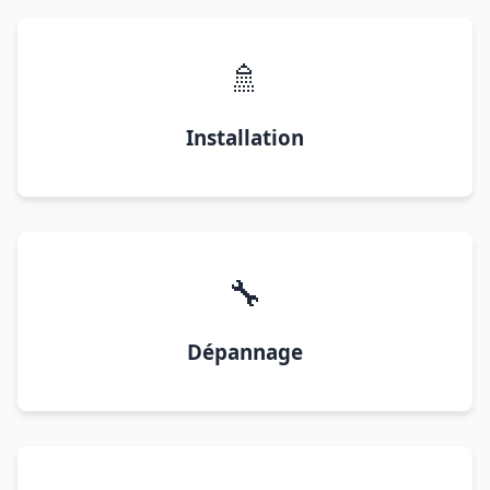
🚿
Installation
🔧
Dépannage