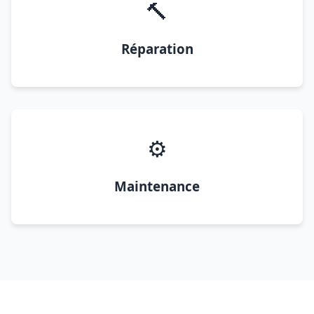
🔨
Réparation
⚙️
Maintenance