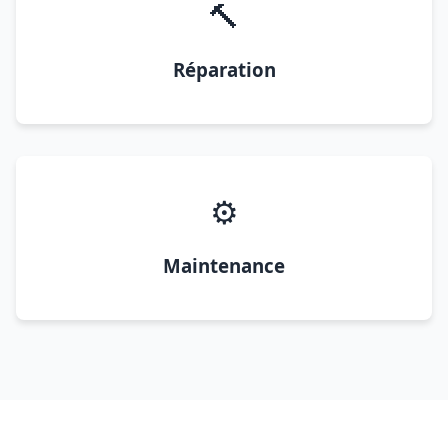
🔨
Réparation
⚙️
Maintenance