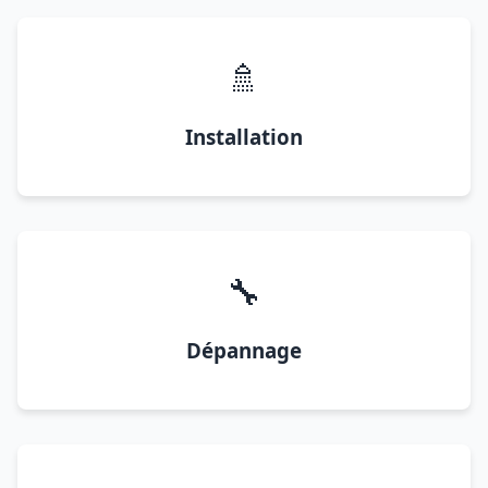
🚿
Installation
🔧
Dépannage