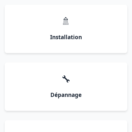
🚿
Installation
🔧
Dépannage