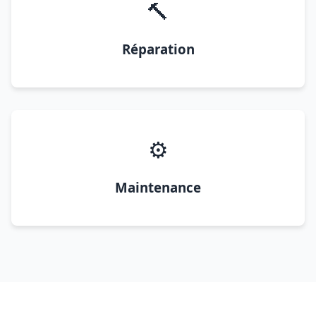
🔨
Réparation
⚙️
Maintenance