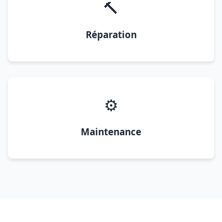
🔨
Réparation
⚙️
Maintenance