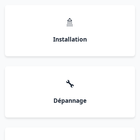
🚿
Installation
🔧
Dépannage