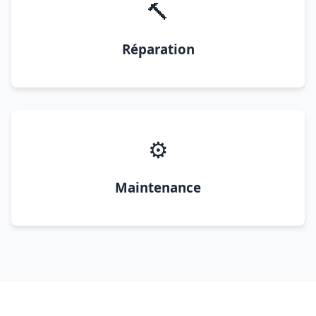
🔨
Réparation
⚙️
Maintenance