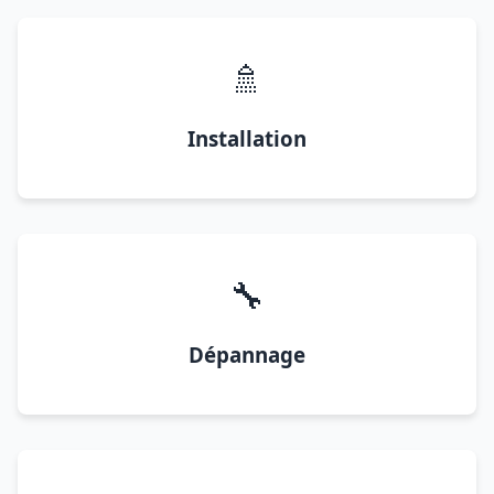
🚿
Installation
🔧
Dépannage