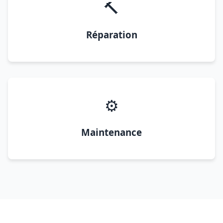
🔨
Réparation
⚙️
Maintenance