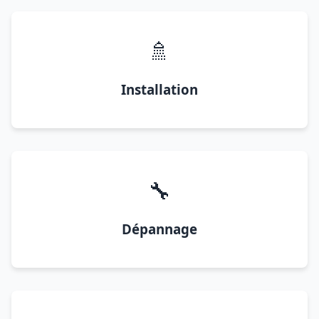
🚿
Installation
🔧
Dépannage