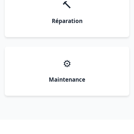
🔨
Réparation
⚙️
Maintenance