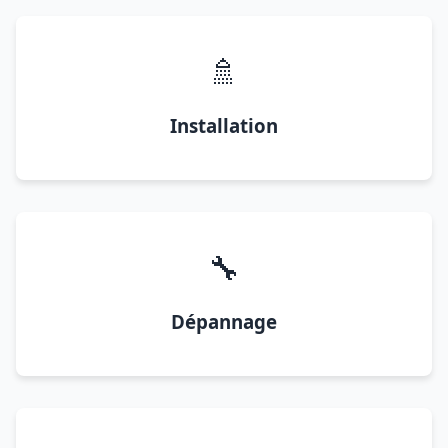
🚿
Installation
🔧
Dépannage