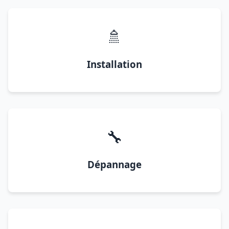
🚿
Installation
🔧
Dépannage