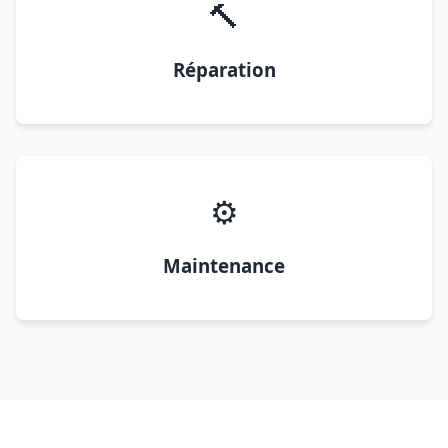
🔨
Réparation
⚙️
Maintenance