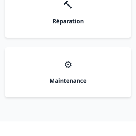
🔨
Réparation
⚙️
Maintenance