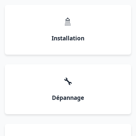
🚿
Installation
🔧
Dépannage