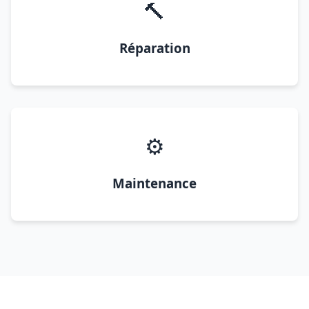
🔨
Réparation
⚙️
Maintenance