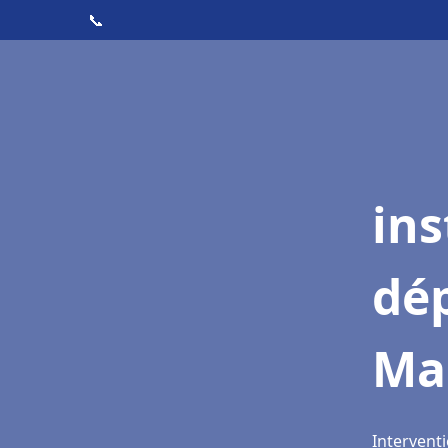
📞
ins
dé
Ma
Intervent