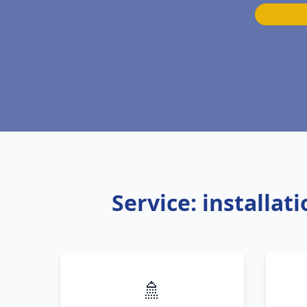
Service: installa
🚿