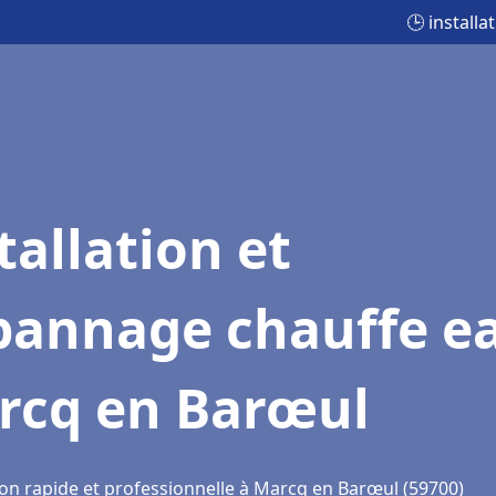
🕒 install
tallation et
pannage chauffe e
rcq en Barœul
ion rapide et professionnelle à Marcq en Barœul (59700)