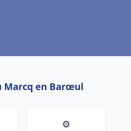
u Marcq en Barœul
⚙️