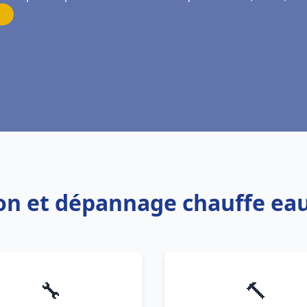
tion et dépannage chauffe ea
🔧
🔨