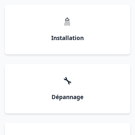
🚿
Installation
🔧
Dépannage