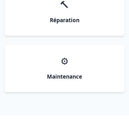
🔨
Réparation
⚙️
Maintenance