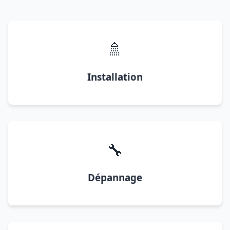
🚿
Installation
🔧
Dépannage