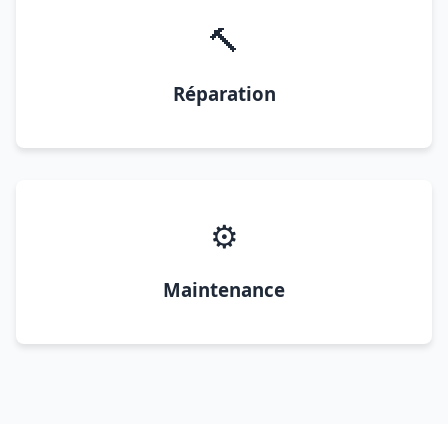
🔨
Réparation
⚙️
Maintenance