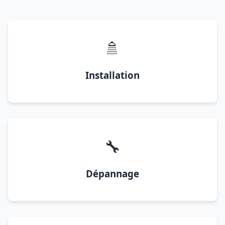
🚿
Installation
🔧
Dépannage