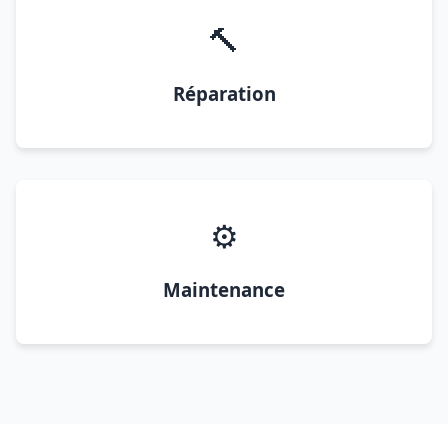
🔨
Réparation
⚙️
Maintenance