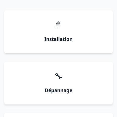
🚿
Installation
🔧
Dépannage