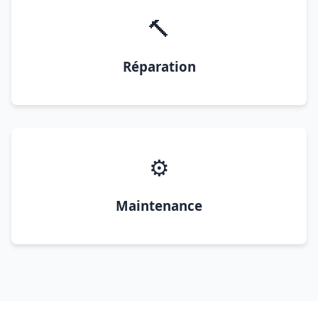
🔨
Réparation
⚙️
Maintenance