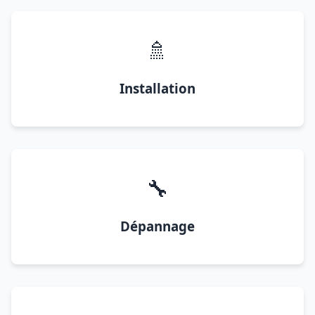
🚿
Installation
🔧
Dépannage