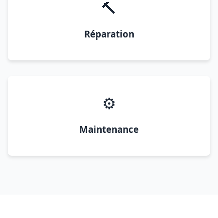
🔨
Réparation
⚙️
Maintenance