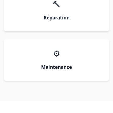
🔨
Réparation
⚙️
Maintenance