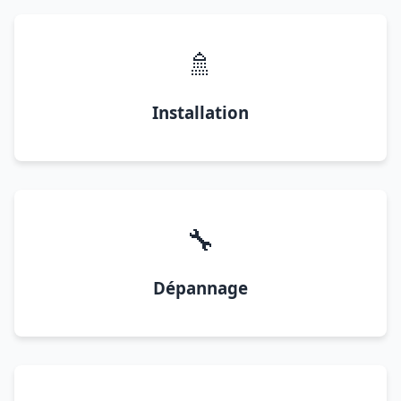
🚿
Installation
🔧
Dépannage