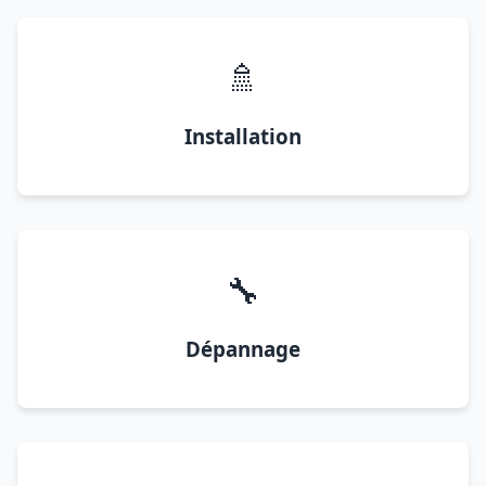
🚿
Installation
🔧
Dépannage