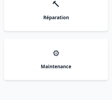
🔨
Réparation
⚙️
Maintenance